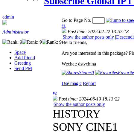
Subscribe Global IP
admin
Go to Page No.
#1
Post time: 2022-02-22 13:57:18
Administrator
|
Show the author posts only
|
Descendi
Hello friends,
Space
Are you interested in this package? Ple
Add friend
Greeting
Wechat: dstvchina
Send PM
Shares
0
Favorite
Use magic
Report
#2
Post time: 2024-06-13 18:13:22
|
Show the author posts only
HISTORY
SONY CINE1