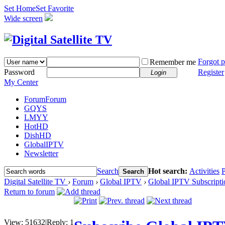
Set Home
Set Favorite
Wide screen
Forgot 
Remember me
Password
Register
Login
My Center
Forum
Forum
GQYS
LMYY
HotHD
DishHD
GlobalIPTV
Newsletter
Search
Hot search:
Activities
P
Search
Digital Satellite TV
›
Forum
›
Global IPTV
›
Global IPTV Subscripti
Return to forum
View:
51632
|
Reply:
1