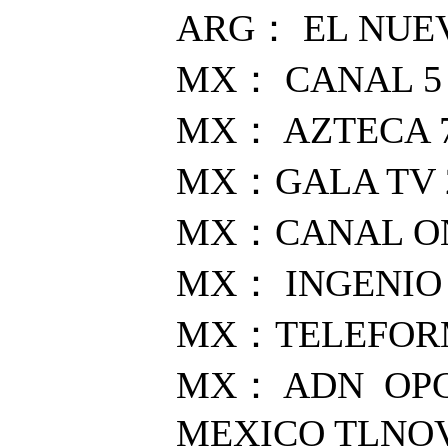
ARG： EL NUE
MX： CANAL 5
MX： AZTECA 7
MX：GALA TV 
MX：CANAL ON
MX： INGENIO 
MX：TELEFOR
MX： ADN OPCI
MEXICO TLNO